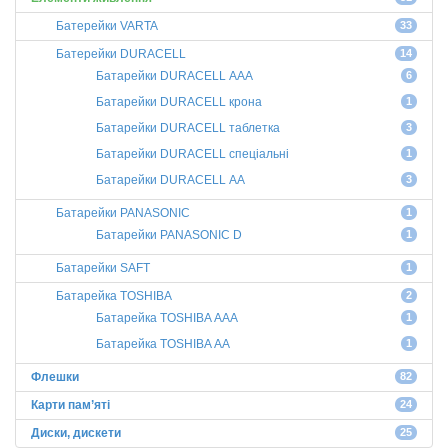
Батерейки VARTA
33
Батерейки DURACELL
14
Батарейки DURACELL ААА
6
Батарейки DURACELL крона
1
Батарейки DURACELL таблетка
3
Батарейки DURACELL спеціальні
1
Батарейки DURACELL АА
3
Батарейки PANASONIC
1
Батарейки PANASONIC D
1
Батарейки SAFT
1
Батарейка TOSHIBA
2
Батарейка TOSHIBA ААА
1
Батарейка TOSHIBA АА
1
Флешки
82
Карти пам’яті
24
Диски, дискети
25