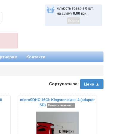
кількість товарів
0
шт.
на сумму
0.00
грн.
Кошик
ртнерам
Контакти
Сортувати за:
Цена ▲
10
microSDHC 16Gb Kingston class 4 (adapter
SD)
Немає в наявності