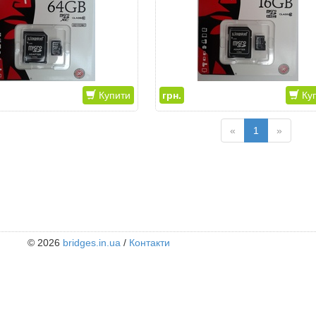
Купити
грн.
Куп
«
1
»
© 2026
bridges.in.ua
/
Контакти