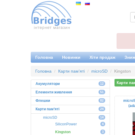
Головна
Новинки
Хіти продаж
Зниж
Головна
Карти пам’яті
microSD
Kingston
Карти пам
Акумулятори
12
Елементи живлення
51
Флешки
82
microS
(ad
Карти пам’яті
24
microSD
14
SiliconPower
4
Kingston
3