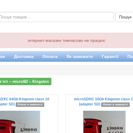
інтернет-магазин тимчасово не працює
ки
Доставка
Оплата
Як замовити
Гарантії
Па
’яті » microSD » Kingston
DXC 64Gb Kingston class 10
microSDHC 16Gb Kingston class 
apter SD)
(adapter SD)
Немає в наявності
Немає в наявності