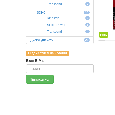
Transcend
7
SDHC
10
Kingston
3
SiliconPower
3
Transcend
4
грн.
Диски, дискети
25
Підписатися на новини
Ваш E-Mail
Підписатися