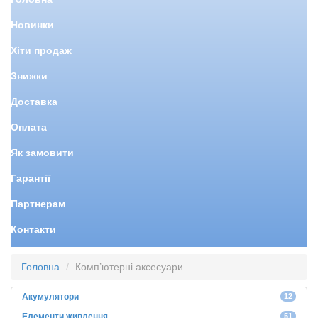
Новинки
Хіти продаж
Знижки
Доставка
Оплата
Як замовити
Гарантії
Партнерам
Контакти
Головна
Комп’ютерні аксесуари
Акумулятори
12
Елементи живлення
51