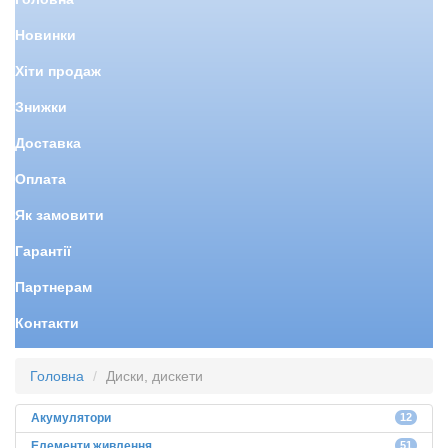
Новинки
Хіти продаж
Знижки
Доставка
Оплата
Як замовити
Гарантії
Партнерам
Контакти
Головна
Диски, дискети
Акумулятори
12
Елементи живлення
51