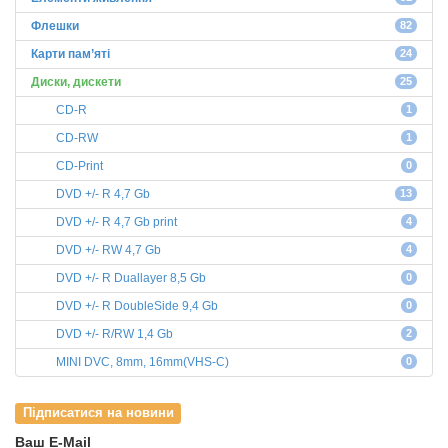
Флешки
82
Карти пам’яті
24
Диски, дискети
25
СD-R
1
CD-RW
1
CD-Print
0
DVD +/- R 4,7 Gb
13
DVD +/- R 4,7 Gb print
4
DVD +/- RW 4,7 Gb
4
DVD +/- R Duallayer 8,5 Gb
0
DVD +/- R DoubleSide 9,4 Gb
0
DVD +/- R/RW 1,4 Gb
2
MINI DVC, 8mm, 16mm(VHS-C)
0
Підписатися на новини
Ваш E-Mail