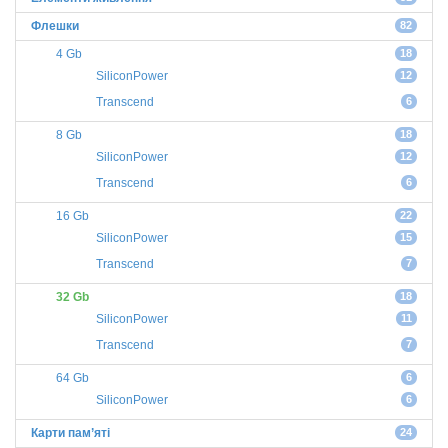
Флешки
82
4 Gb
18
SiliconPower
12
Transcend
6
8 Gb
18
SiliconPower
12
Transcend
6
16 Gb
22
SiliconPower
15
Transcend
7
32 Gb
18
SiliconPower
11
Transcend
7
64 Gb
6
SiliconPower
6
Карти пам’яті
24