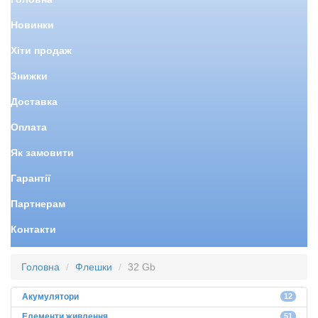
Новинки
Хіти продаж
Знижки
Доставка
Оплата
Як замовити
Гарантії
Партнерам
Контакти
Головна
Флешки
32 Gb
Акумулятори
12
Елементи живлення
51