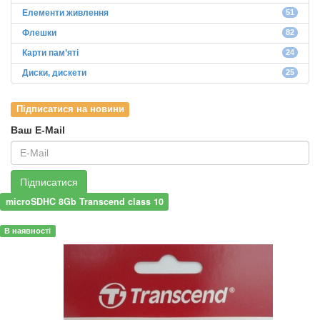
Елементи живлення
51
Флешки
82
Карти пам’яті
24
Диски, дискети
25
Підписатися на новини
Ваш E-Mail
Підписатися
microSDHC 8Gb Transcend class 10
В наявності