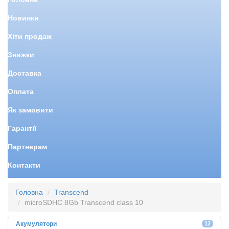
Новинки
Хіти продаж
Знижки
Доставка
Оплата
Як замовити
Гарантії
Партнерам
Контакти
Головна
Transcend
microSDHC 8Gb Transcend class 10
Акумулятори
12