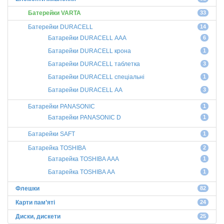
Батерейки VARTA
33
Батерейки DURACELL
14
Батарейки DURACELL ААА
6
Батарейки DURACELL крона
1
Батарейки DURACELL таблетка
3
Батарейки DURACELL спеціальні
1
Батарейки DURACELL АА
3
Батарейки PANASONIC
1
Батарейки PANASONIC D
1
Батарейки SAFT
1
Батарейка TOSHIBA
2
Батарейка TOSHIBA ААА
1
Батарейка TOSHIBA АА
1
Флешки
82
Карти пам’яті
24
Диски, дискети
25