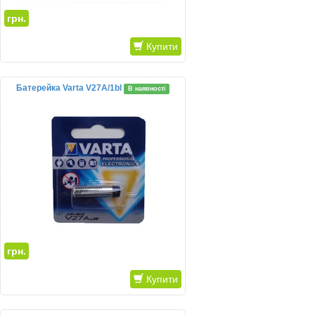
грн.
Купити
Батерейка Varta V27A/1bl
В наявності
грн.
Купити