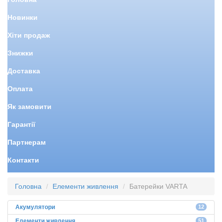
Новинки
Хіти продаж
Знижки
Доставка
Оплата
Як замовити
Гарантії
Партнерам
Контакти
Головна
Елементи живлення
Батерейки VARTA
Акумулятори
12
Елементи живлення
51