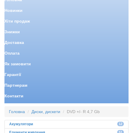
Новинки
Хіти продаж
Знижки
Доставка
Оплата
Як замовити
Гарантії
Партнерам
Контакти
Головна
Диски, дискети
DVD +/- R 4,7 Gb
Акумулятори
12
Елементи живлення
51