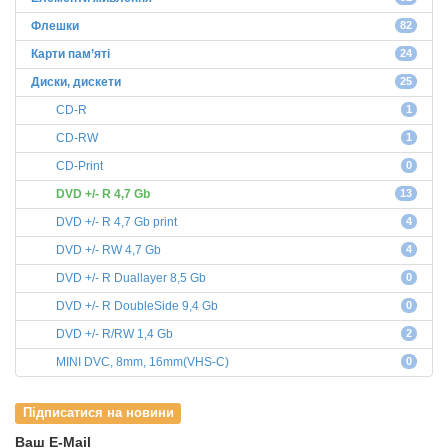
Флешки
82
Карти пам’яті
24
Диски, дискети
25
СD-R
1
CD-RW
1
CD-Print
0
DVD +/- R 4,7 Gb
13
DVD +/- R 4,7 Gb print
4
DVD +/- RW 4,7 Gb
4
DVD +/- R Duallayer 8,5 Gb
0
DVD +/- R DoubleSide 9,4 Gb
0
DVD +/- R/RW 1,4 Gb
2
MINI DVC, 8mm, 16mm(VHS-C)
0
Підписатися на новини
Ваш E-Mail