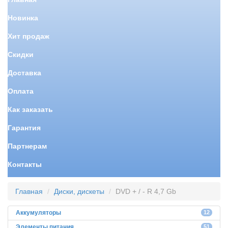
Новинка
Хит продаж
Скидки
Доставка
Оплата
Как заказать
Гарантия
Партнерам
Контакты
Главная
Диски, дискеты
DVD + / - R 4,7 Gb
Аккумуляторы
12
Элементы питания
51