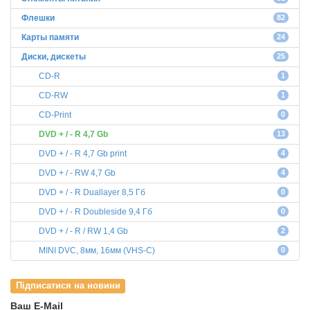
Флешки
82
Карты памяти
24
Диски, дискеты
25
СD-R
1
CD-RW
1
CD-Print
0
DVD + / - R 4,7 Gb
13
DVD + / - R 4,7 Gb print
4
DVD + / - RW 4,7 Gb
4
DVD + / - R Duallayer 8,5 Гб
0
DVD + / - R Doubleside 9,4 Гб
0
DVD + / - R / RW 1,4 Gb
2
MINI DVC, 8мм, 16мм (VHS-C)
0
Підписатися на новини
Ваш E-Mail