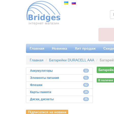
Главная
Новинка
Хит продаж
Скид
Главная
Батарейки DURACELL ААА
Батарей
Батарейк
Аккумуляторы
12
Элементы питания
51
В наличии
Флешки
82
Карты памяти
24
Диски, дискеты
25
Підписатися на новини