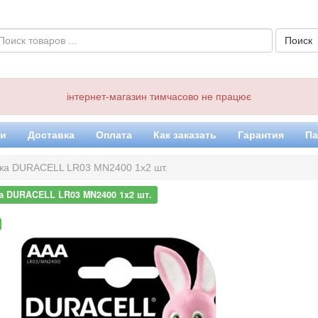
інтернет-магазин тимчасово не працює
ки
Доставка
Оплата
Как заказать
Гарантия
Па
ка DURACELL LR03 MN2400 1x2 шт.
а DURACELL LR03 MN2400 1x2 шт.