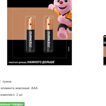
ї: лужна
р елемента живлення: ААА
 комплекті: 2 шт
ренные товары