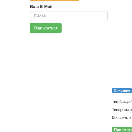
Ваш E-Mail
Підписатися
Описание
Тип батаре
Типорозмі
Кількість в
Просмот