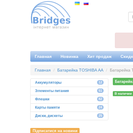
Главная
Новинка
Хит продаж
Скид
Главная
Батарейка TOSHIBA АА
Батарейка 
Батарейк
Аккумуляторы
12
Элементы питания
51
В наличии
Флешки
82
Карты памяти
24
Диски, дискеты
25
Підписатися на новини