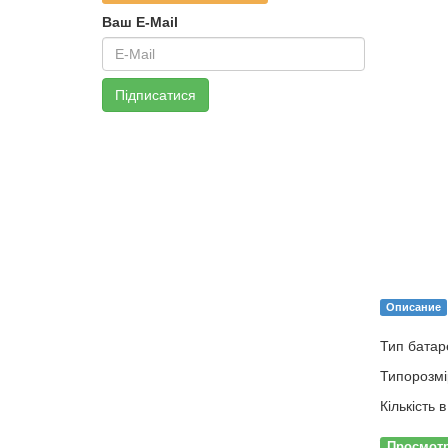
Ваш E-Mail
Підписатися
Описание
Тип батар
Типорозмі
Кількість 
Просмот