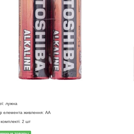
еї: лужна
р елемента живлення: АА
в комплекті: 2 шт
ренные товары