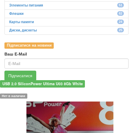
Элементы питания
51
Флешки
82
Карты памяти
24
Диски, дискеты
25
Підписатися на новини
Ваш E-Mail
Підписатися
USB 2.0 SiliconPower Ultima U03 8Gb White
Нет в наличии