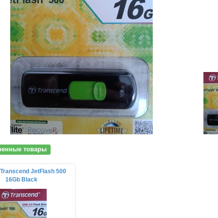
ренные товары
 Transcend JetFlash 500
16Gb Black