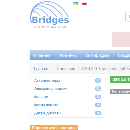
Главная
Новинка
Хит продаж
Скид
Главная
Transcend
USB 2.0 Transcend JetFl
USB 2.0 T
Аккумуляторы
12
Элементы питания
51
Нет в нали
Флешки
82
Карты памяти
24
Диски, дискеты
25
Підписатися на новини