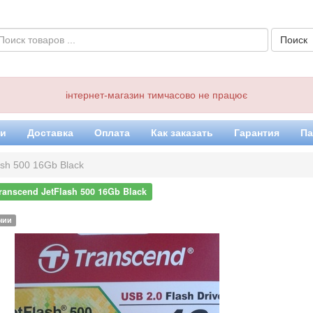
інтернет-магазин тимчасово не працює
ки
Доставка
Оплата
Как заказать
Гарантия
Па
ash 500 16Gb Black
ranscend JetFlash 500 16Gb Black
чии